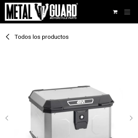
Ir al contenido
Todos los productos