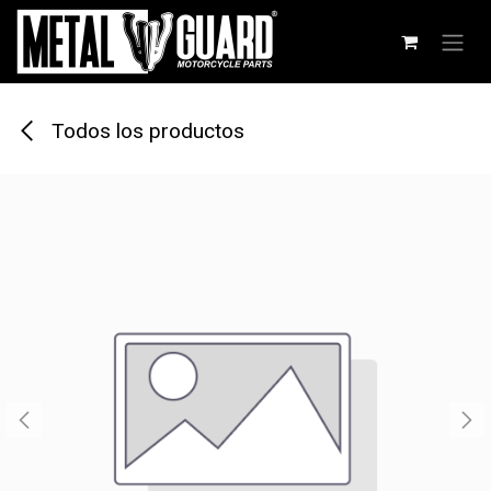
Ir al contenido
Todos los productos