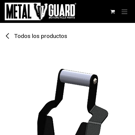
Ir al contenido
Todos los productos