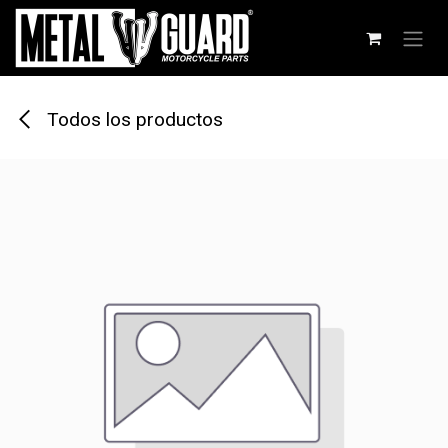
Ir al contenido
Todos los productos