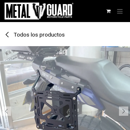
Ir al contenido
Todos los productos