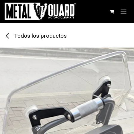
Ir al contenido
Todos los productos