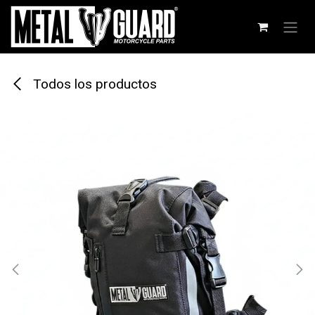
Ir al contenido
Todos los productos