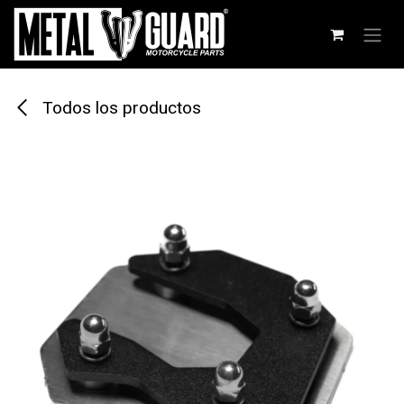
Ir al contenido
Todos los productos