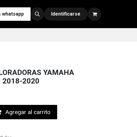
a whatsapp
Contáctenos
Nuestras Redes y Canales de Venta
Identificarse
PLORADORAS YAMAHA
 2018-2020
Agregar al carrito