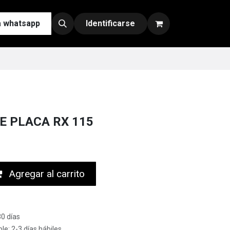
a whatsapp
Contáctenos
Nuestras Redes y Canales de Venta
Identificarse
E PLACA RX 115
Agregar al carrito
30 días
le: 2-3 días hábiles