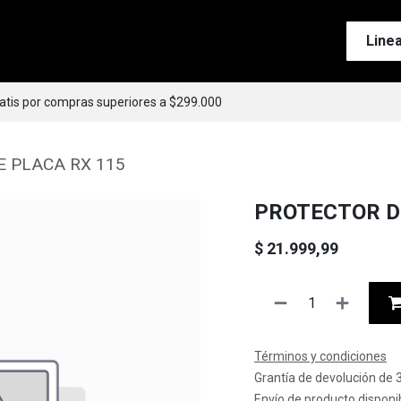
Tienda
Motos
Accesorios
Esenciales
Line
ratis por compras superiores a $299.000
 PLACA RX 115
PROTECTOR D
$
21.999,99
Términos y condiciones
Grantía de devolución de 
Envío de producto disponib