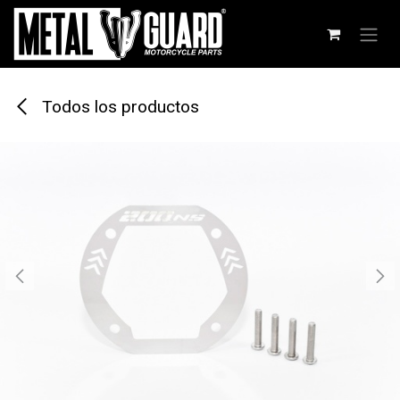
Ir al contenido
Todos los productos