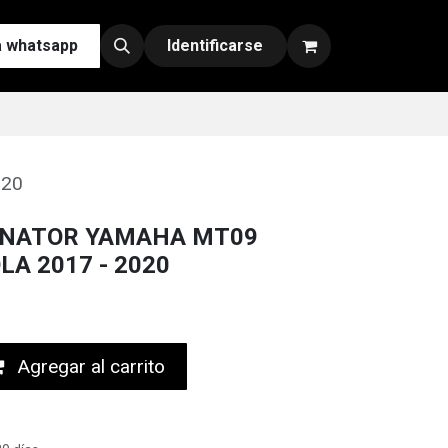
a whatsapp
Contáctenos
Nuestras Redes y Canales de Venta
Identificarse
020
INATOR YAMAHA MT09
LA 2017 - 2020
Agregar al carrito