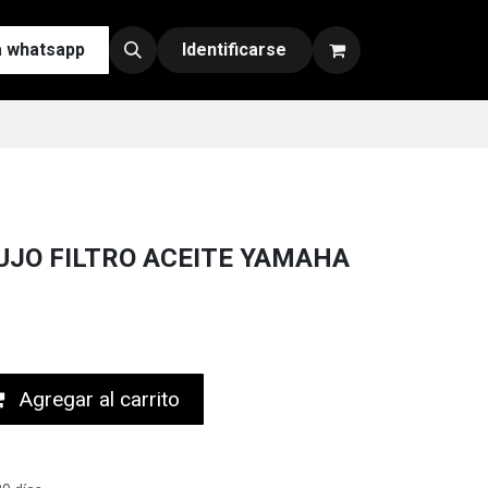
a whatsapp
Contáctenos
Nuestras Redes y Canales de Venta
Identificarse
UJO FILTRO ACEITE YAMAHA
Agregar al carrito