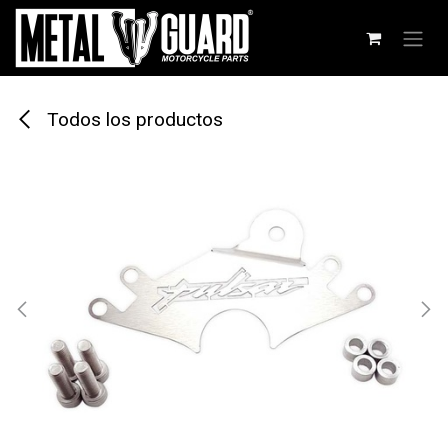
Ir al contenido
Todos los productos