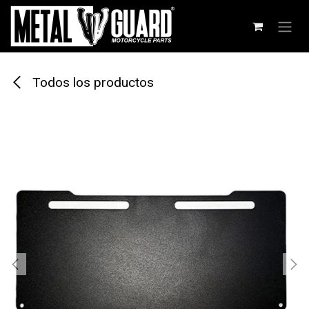
Ir al contenido
Todos los productos