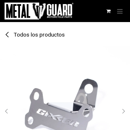
Ir al contenido
Todos los productos