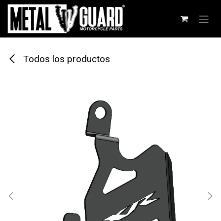
Ir al contenido
Todos los productos