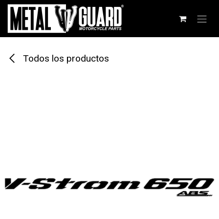
Ir al contenido
Todos los productos