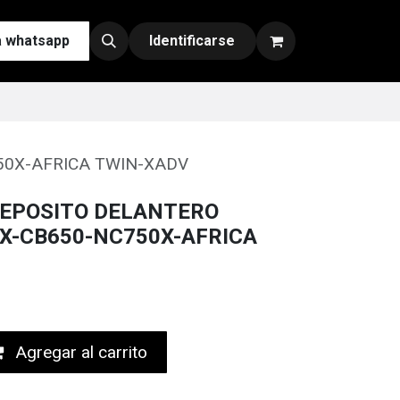
a whatsapp
Contáctenos
Nuestras Redes y Canales de Venta
Identificarse
0X-AFRICA TWIN-XADV
EPOSITO DELANTERO
X-CB650-NC750X-AFRICA
Agregar al carrito