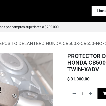
Tienda
Motos
Accesorios
Esenciales
Line
ratis por compras superiores a $299.000
EPOSITO DELANTERO HONDA CB500X-CB650-NC75
PROTECTOR D
HONDA CB500
TWIN-XADV
$
31.000,00