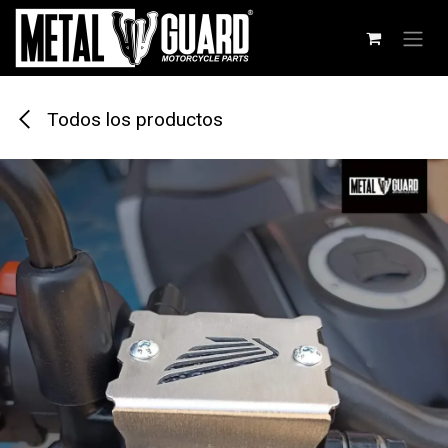
Ir al contenido
Todos los productos