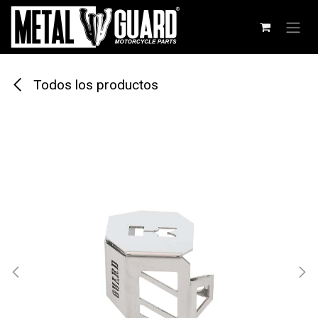
Ir al contenido
Todos los productos