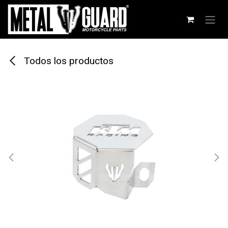
Ir al contenido
Todos los productos