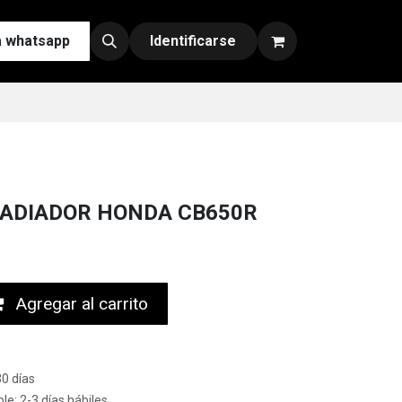
a whatsapp
Contáctenos
Nuestras Redes y Canales de Venta
Identificarse
ADIADOR HONDA CB650R
Agregar al carrito
30 días
le: 2-3 días hábiles