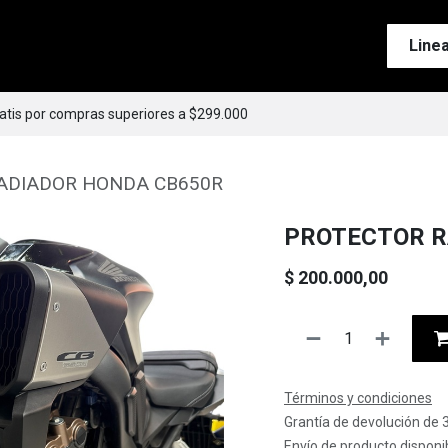
Tienda
Motos
Accesorios
Esenciales
Line
ratis por compras superiores a $299.000
ADIADOR HONDA CB650R
PROTECTOR R
$
200.000,00
Términos y condiciones
Grantía de devolución de 
Envío de producto disponib