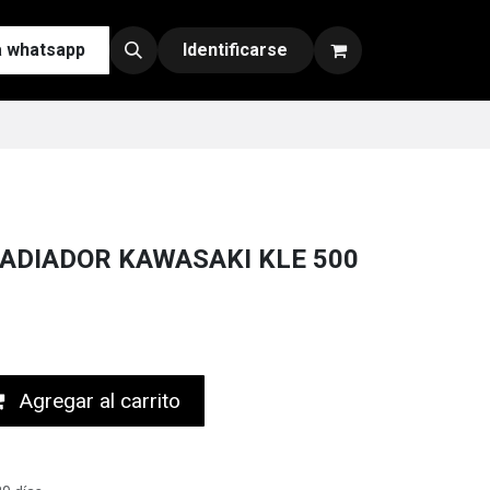
a whatsapp
Contáctenos
Nuestras Redes y Canales de Venta
Identificarse
ADIADOR KAWASAKI KLE 500
Agregar al carrito