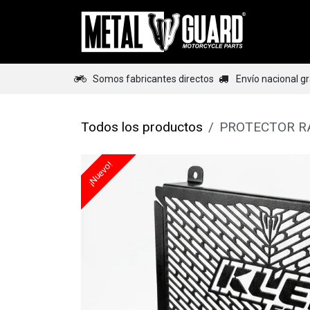
Ir al contenido
Home
Somos fabricantes directos
Envío nacional g
Todos los productos
PROTECTOR RA
¡Nuevo!