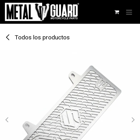
Ir al contenido
Todos los productos