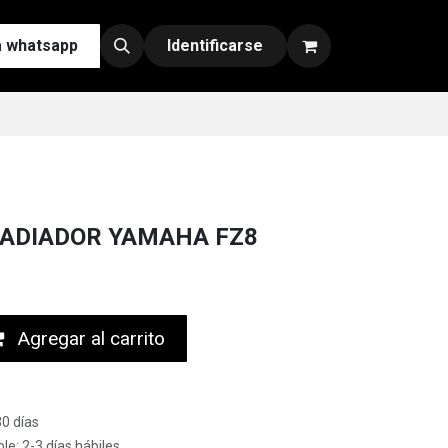
a whatsapp
Contáctenos
Nuestras Redes y Canales de Venta
Identificarse
ADIADOR YAMAHA FZ8
Agregar al carrito
30 días
le: 2-3 días hábiles