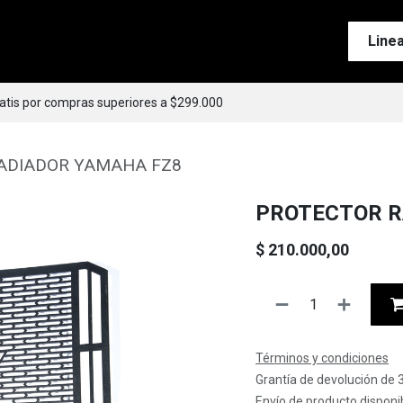
Tienda
Motos
Accesorios
Esenciales
Line
ratis por compras superiores a $299.000
ADIADOR YAMAHA FZ8
PROTECTOR R
$
210.000,00
Términos y condiciones
Grantía de devolución de 
Envío de producto disponib