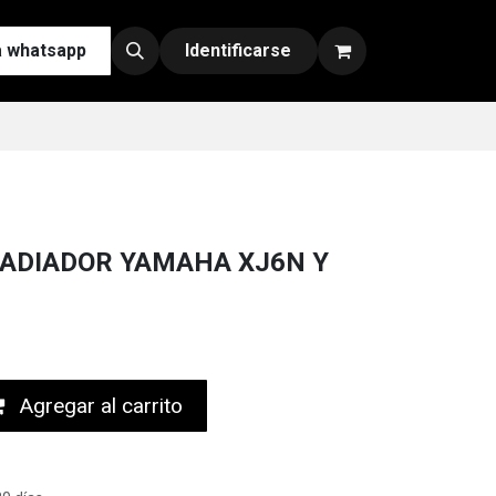
a whatsapp
Contáctenos
Nuestras Redes y Canales de Venta
Identificarse
ADIADOR YAMAHA XJ6N Y
Agregar al carrito