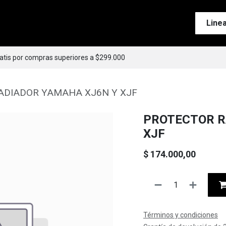
Tienda
Motos
Accesorios
Esenciales
Line
ratis por compras superiores a $299.000
ADIADOR YAMAHA XJ6N Y XJF
PROTECTOR R
XJF
$
174.000,00
Términos y condiciones