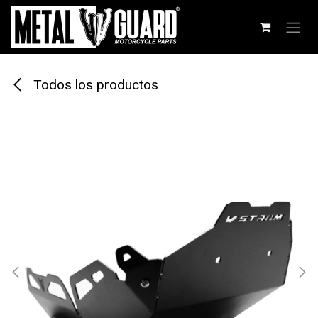
Ir al contenido
Todos los productos