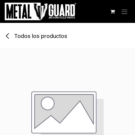
Ir al contenido
Todos los productos