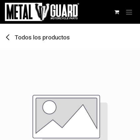
Ir al contenido
Todos los productos