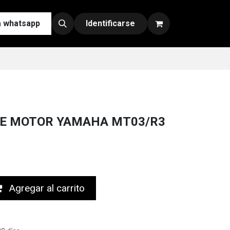
a whatsapp
Contáctenos
Nuestras Redes y Canales de Venta
Identificarse
E MOTOR YAMAHA MT03/R3
Agregar al carrito