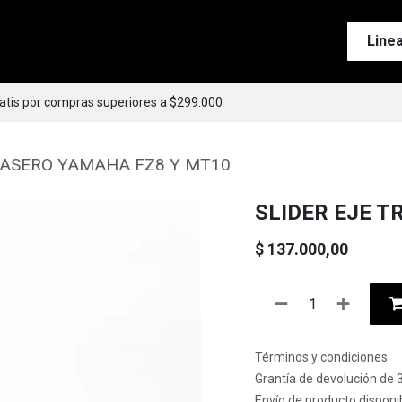
Tienda
Motos
Accesorios
Esenciales
Line
ratis por compras superiores a $299.000
RASERO YAMAHA FZ8 Y MT10
SLIDER EJE 
$
137.000,00
Términos y condiciones
Grantía de devolución de 
Envío de producto disponib