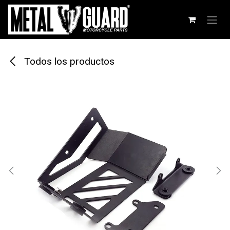
Ir al contenido
Todos los productos