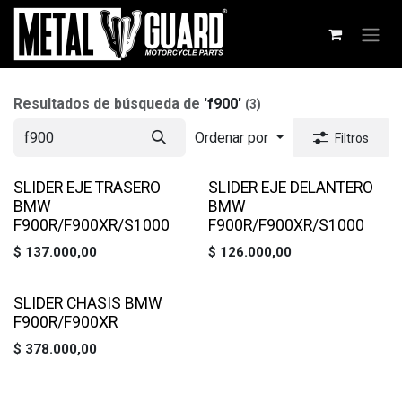
Ir al contenido
Resultados de búsqueda de
'
f900
'
(3)
Ordenar por
Filtros
SLIDER EJE TRASERO
SLIDER EJE DELANTERO
BMW
BMW
F900R/F900XR/S1000
F900R/F900XR/S1000
$
137.000,00
$
126.000,00
SLIDER CHASIS BMW
F900R/F900XR
$
378.000,00