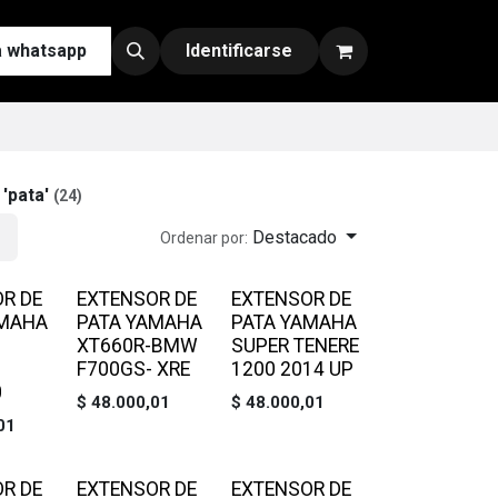
a whatsapp
Contáctenos
Nuestras Redes y Canales de Venta
Identificarse
e
'
pata
'
(24)
Destacado
Ordenar por:
R DE
EXTENSOR DE
EXTENSOR DE
AMAHA
PATA YAMAHA
PATA YAMAHA
XT660R-BMW
SUPER TENERE
F700GS- XRE
1200 2014 UP
0
$
48.000,01
$
48.000,01
01
R DE
EXTENSOR DE
EXTENSOR DE