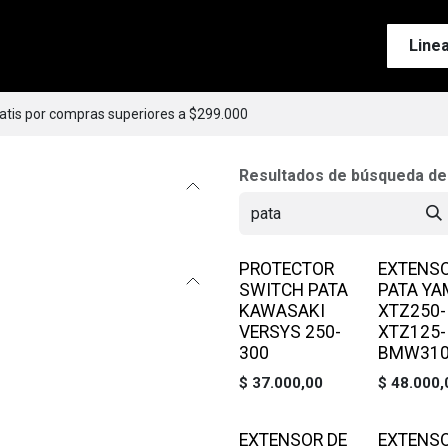
Tienda
Motos
Accesorios
Esenciales
Line
ratis por compras superiores a $299.000
Resultados de búsqueda d
PROTECTOR
EXTENSO
SWITCH PATA
PATA Y
KAWASAKI
XTZ250-
VERSYS 250-
XTZ125-
300
BMW31
$
37.000,00
$
48.000,
EXTENSOR DE
EXTENSO